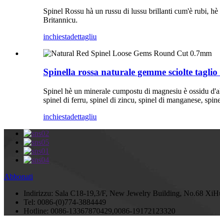
Spinel Rossu hà un russu di lussu brillanti cum'è rubi, hè a
Britannicu.
inchiesta
dettagliu
Spinella rossa naturale gemme sciolte tagli
Spinel hè un minerale cumpostu di magnesiu è ossidu d'alu
spinel di ferru, spinel di zincu, spinel di manganese, spin
inchiesta
dettagliu
Abbonati
Indirizzu:
Sala C18-19,3/F, New Jewelry Building, No.68 Xi
Tel:
0086-(0)774-3884449
Hotline:
0086-13367870429,0086-19172123320