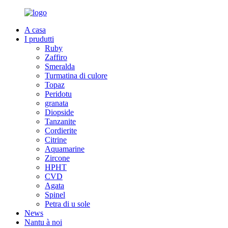
A casa
I prudutti
Ruby
Zaffiro
Smeralda
Turmatina di culore
Topaz
Peridotu
granata
Diopside
Tanzanite
Cordierite
Citrine
Aquamarine
Zircone
HPHT
CVD
Agata
Spinel
Petra di u sole
News
Nantu à noi