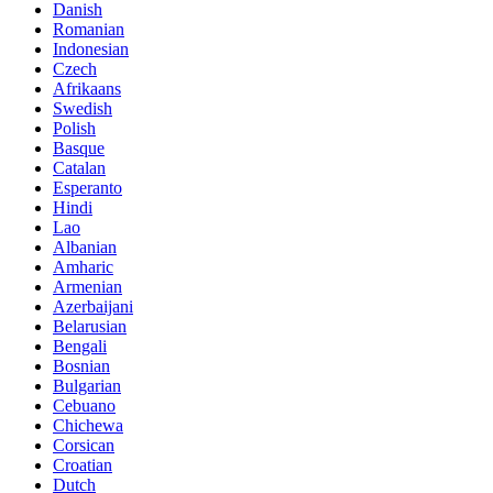
Danish
Romanian
Indonesian
Czech
Afrikaans
Swedish
Polish
Basque
Catalan
Esperanto
Hindi
Lao
Albanian
Amharic
Armenian
Azerbaijani
Belarusian
Bengali
Bosnian
Bulgarian
Cebuano
Chichewa
Corsican
Croatian
Dutch