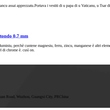
ncu assai apprezzatu.Portava i vestiti di u papa di u Vaticanu, u Tsar di R
o tondo 0,7 mm
miniu, perchè cuntene magnesiu, ferru, zincu, manganese è altri elementi
el di chrome è. cusì on.
Huan Road, Wuzhou, Guangxi City, PRChina