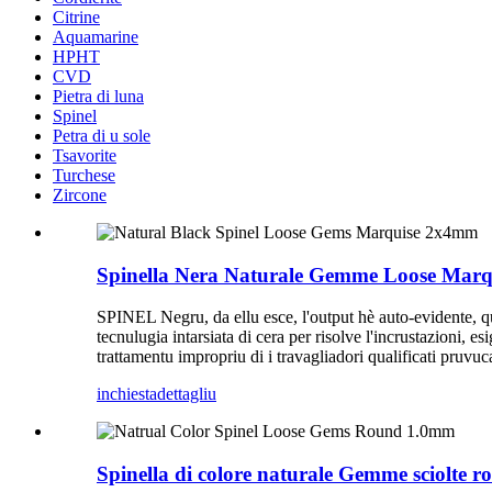
Citrine
Aquamarine
HPHT
CVD
Pietra di luna
Spinel
Petra di u sole
Tsavorite
Turchese
Zircone
Spinella Nera Naturale Gemme Loose Mar
SPINEL Negru, da ellu esce, l'output hè auto-evidente, quan
tecnulugia intarsiata di cera per risolve l'incrustazioni, e
trattamentu impropriu di i travagliadori qualificati pruvuc
inchiesta
dettagliu
Spinella di colore naturale Gemme sciolte 