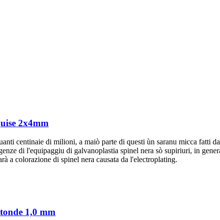
quise 2x4mm
ti centinaie di milioni, a maiò parte di questi ùn saranu micca fatti da 
sigenze di l'equipaggiu di galvanoplastia spinel nera sò supiriuri, in gene
arà a colorazione di spinel nera causata da l'electroplating.
rotonde 1,0 mm