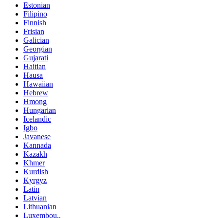
Estonian
Filipino
Finnish
Frisian
Galician
Georgian
Gujarati
Haitian
Hausa
Hawaiian
Hebrew
Hmong
Hungarian
Icelandic
Igbo
Javanese
Kannada
Kazakh
Khmer
Kurdish
Kyrgyz
Latin
Latvian
Lithuanian
Luxembou..