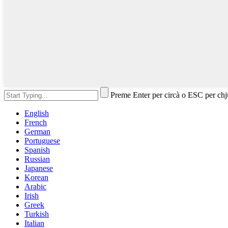
Preme Enter per circà o ESC per ch
English
French
German
Portuguese
Spanish
Russian
Japanese
Korean
Arabic
Irish
Greek
Turkish
Italian