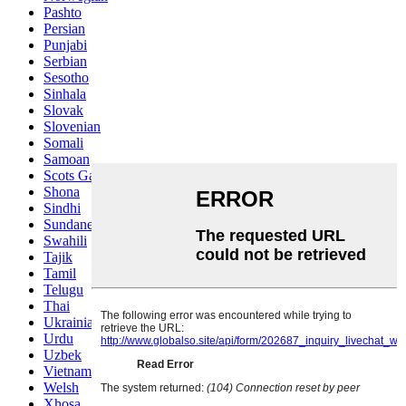
Pashto
Persian
Punjabi
Serbian
Sesotho
Sinhala
Slovak
Slovenian
Somali
Samoan
Scots Gaelic
Shona
Sindhi
Sundanese
Swahili
Tajik
Tamil
Telugu
Thai
Ukrainian
Urdu
Uzbek
Vietnamese
Welsh
Xhosa