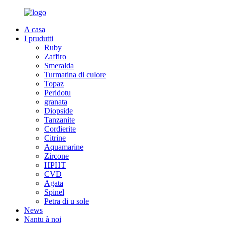
A casa
I prudutti
Ruby
Zaffiro
Smeralda
Turmatina di culore
Topaz
Peridotu
granata
Diopside
Tanzanite
Cordierite
Citrine
Aquamarine
Zircone
HPHT
CVD
Agata
Spinel
Petra di u sole
News
Nantu à noi