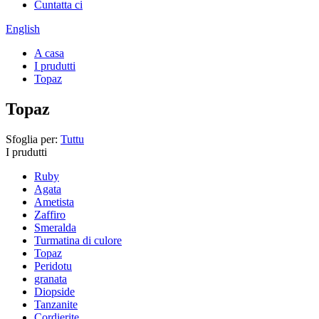
Cuntatta ci
English
A casa
I prudutti
Topaz
Topaz
Sfoglia per:
Tuttu
I prudutti
Ruby
Agata
Ametista
Zaffiro
Smeralda
Turmatina di culore
Topaz
Peridotu
granata
Diopside
Tanzanite
Cordierite