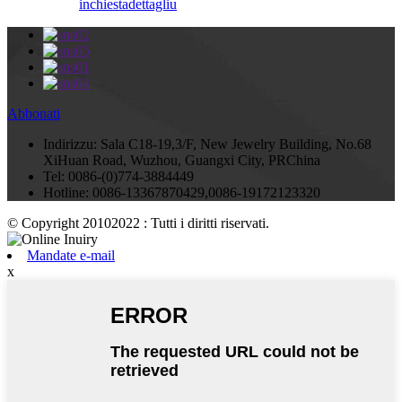
inchiesta
dettagliu
Abbonati
Indirizzu:
Sala C18-19,3/F, New Jewelry Building, No.68
XiHuan Road, Wuzhou, Guangxi City, PRChina
Tel:
0086-(0)774-3884449
Hotline:
0086-13367870429,0086-19172123320
© Copyright 20102022 : Tutti i diritti riservati.
Mandate e-mail
x