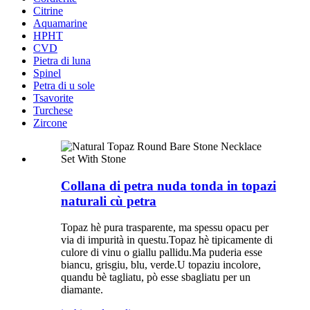
Citrine
Aquamarine
HPHT
CVD
Pietra di luna
Spinel
Petra di u sole
Tsavorite
Turchese
Zircone
Collana di petra nuda tonda in topazi
naturali cù petra
Topaz hè pura trasparente, ma spessu opacu per
via di impurità in questu.Topaz hè tipicamente di
culore di vinu o giallu pallidu.Ma puderia esse
biancu, grisgiu, blu, verde.U topaziu incolore,
quandu bè tagliatu, pò esse sbagliatu per un
diamante.