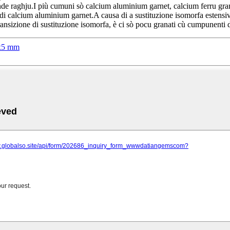
e raghju.I più cumuni sò calcium aluminium garnet, calcium ferru granat
di calcium aluminium garnet.A causa di a sustituzione isomorfa estensi
ransizione di sustituzione isomorfa, è ci sò pocu granati cù cumpunenti di
5x5 mm