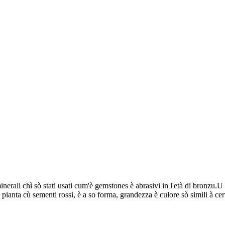
erali chì sò stati usati cum'è gemstones è abrasivi in ​​l'età di bronzu
nta cù sementi rossi, è a so forma, grandezza è culore sò simili à certi 