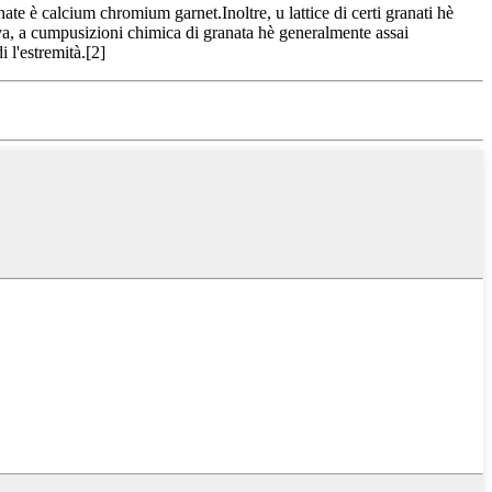
e è calcium chromium garnet.Inoltre, u lattice di certi granati hè
va, a cumpusizioni chimica di granata hè generalmente assai
 l'estremità.[2]