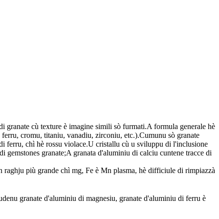
i granate cù texture è imagine simili sò furmati.A formula generale hè
, ferru, cromu, titaniu, vanadiu, zirconiu, etc.).Cumunu sò granate
ferru, chì hè rossu violace.U cristallu cù u sviluppu di l'inclusione
 di gemstones granate;A granata d'aluminiu di calciu cuntene tracce di
hà un raghju più grande chì mg, Fe è Mn plasma, hè difficiule di rimpiazzà
ludenu granate d'aluminiu di magnesiu, granate d'aluminiu di ferru è