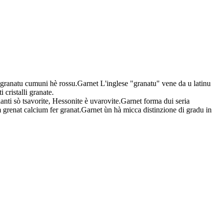
.U granatu cumuni hè rossu.Garnet L'inglese "granatu" vene da u latinu
cristalli granate.
rianti sò tsavorite, Hessonite è uvarovite.Garnet forma dui seria
renat calcium fer granat.Garnet ùn hà micca distinzione di gradu in