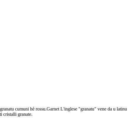
.U granatu cumuni hè rossu.Garnet L'inglese "granatu" vene da u latinu
cristalli granate.