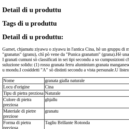
Detail di u produttu
Tags di u produttu
Detail di u produttu:
Garnet, chjamatu ziyawu o ziyawu in l'antica Cina, hè un gruppu di min
"granatus" (granu), chì pò vene da "Punica granatum" (grana).Hè una pia
I granati cumuni sò classificati in sei tipi secondu a so cumpusizioni c
suluzione solidu: (1) rossu granata ferru aluminium granata mangane
u mondu.I cosiddetti "A" sò distinti secondu a vista persunale.U listes
Nome
granata gialla naturale
Locu d'origine
Cina
Tipu di pietra preziosa
Naturale
Culore di pietra
ghjallu
preziosa
Materiale di pietre
granatu
preziose
Forma di pietra
Tagliu Brillante Rotonda
preziosa