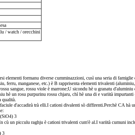
hesa
llu / watch / orecchini
si elementi formanu diverse cumminazzioni, cusì una seria di famiglie d
u, ferru, manganese, etc.) è B rapprisenta elementi trivalenti (aluminiu
ossu sangue, rossu viole è marrone;U sicondu hè u granatu d'aluminiu di 
iu hè un rosu purpurinu rossu chjaru, chì hè una di e variità impurtanti
 qualità.
è faciule d'accadirà trà elli.I cationi divalenti sò diffirenti.Perchè CA 
e:
(SiO4) 3
cù un picculu raghju è cationi trivalenti cum'è al.I variità cumuni inc
) 3