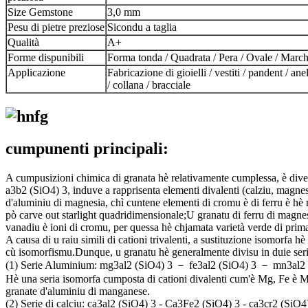
Size Gemstone
3,0 mm
Pesu di pietre preziose
Sicondu a taglia
Qualità
A+
Forme dispunibili
Forma tonda / Quadrata / Pera / Ovale / Marc
Applicazione
Fabricazione di gioielli / vestiti / pandent / ane
/ collana / bracciale
cumpunenti principali:
A cumpusizioni chimica di granata hè relativamente cumplessa, è diver
a3b2 (SiO4) 3, induve a rapprisenta elementi divalenti (calziu, magnesi
d'aluminiu di magnesia, chì cuntene elementi di cromu è di ferru è hè r
pò carve out starlight quadridimensionale;U granatu di ferru di magnes
vanadiu è ioni di cromu, per quessa hè chjamata varietà verde di prima
A causa di u raiu simili di cationi trivalenti, a sustituzione isomorfa h
cù isomorfismu.Dunque, u granatu hè generalmente divisu in duie seri
(1) Serie Aluminium: mg3al2 (SiO4) 3 － fe3al2 (SiO4) 3 － mn3al2 
Hè una seria isomorfa cumposta di cationi divalenti cum'è Mg, Fe è Mn 
granate d'aluminiu di manganese.
(2) Serie di calciu: ca3al2 (SiO4) 3 - Ca3Fe2 (SiO4) 3 - ca3cr2 (SiO4