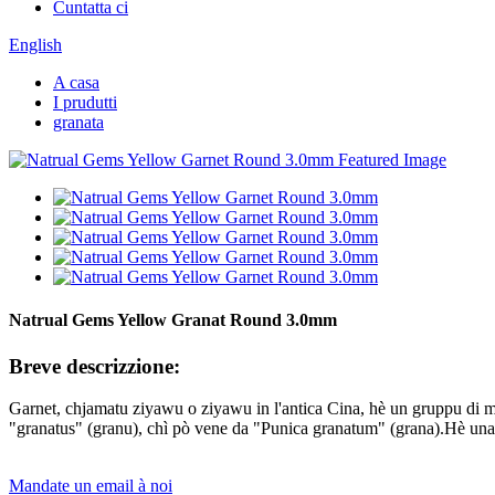
Cuntatta ci
English
A casa
I prudutti
granata
Natrual Gems Yellow Granat Round 3.0mm
Breve descrizzione:
Garnet, chjamatu ziyawu o ziyawu in l'antica Cina, hè un gruppu di min
"granatus" (granu), chì pò vene da "Punica granatum" (grana).Hè una pia
Mandate un email à noi