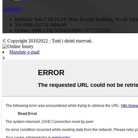
Abbonati
Indirizzu:
Sala C18-19,3/F, New Jewelry Building, No.68 Xi
Tel:
0086-(0)774-3884449
Hotline:
0086-13367870429,0086-19172123320
© Copyright 20102022 : Tutti i diritti riservati.
Mandate e-mail
x