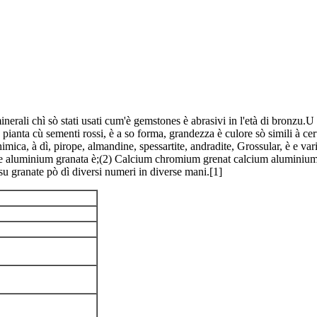
erali chì sò stati usati cum'è gemstones è abrasivi in ​​l'età di bronzu
nta cù sementi rossi, è a so forma, grandezza è culore sò simili à certi 
himica, à dì, pirope, almandine, spessartite, andradite, Grossular, è e va
se aluminium granata è;(2) Calcium chromium grenat calcium aluminium g
su granate pò dì diversi numeri in diverse mani.[1]