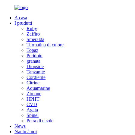
A casa
I prudutti
Ruby
Zaffiro
Smeralda
Turmatina di culore
Topaz
Peridotu
granata
Diopside
Tanzanite
Cordierite
Citrine
Aquamarine
Zircone
HPHT
CVD
Agata
Spinel
Petra di u sole
News
Nantu à noi